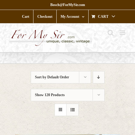
Skip
Bosch@ForMySir.com
to
content
Cart
Checkout
My Account
CART
Sort by
Default Order
Show
120 Products