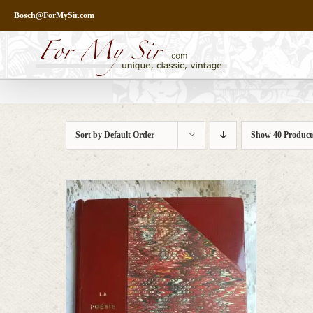
Skip
Bosch@ForMySir.com
to
content
Sort by
Default Order
Show
40 Product