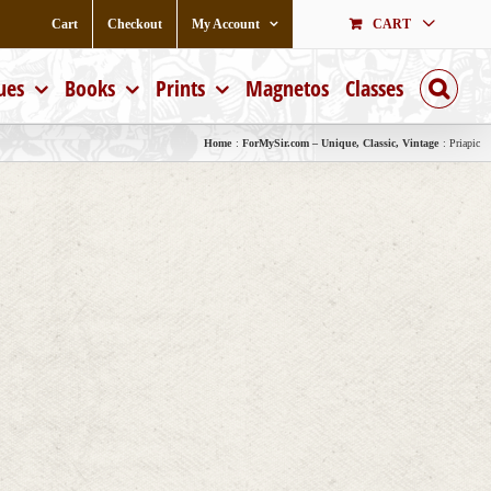
Cart
Checkout
My Account
CART
ues
Books
Prints
Magnetos
Classes
Home
ForMySir.com – Unique, Classic, Vintage
Priapic