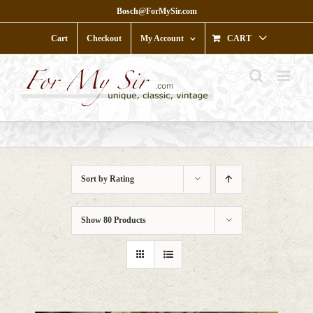
Skip
Bosch@ForMySir.com
to
content
Cart
Checkout
My Account
CART
Sort by
Rating
Show
80 Products