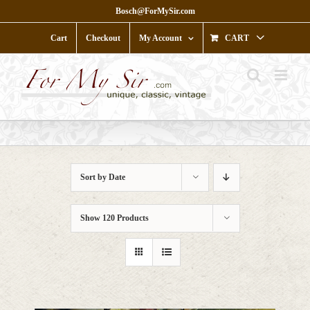
Skip
Bosch@ForMySir.com
to
content
Cart
Checkout
My Account
CART
Sort by
Date
Show
120 Products