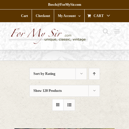
Skip
Bosch@ForMySir.com
to
content
Cart
Checkout
My Account
CART
Sort by
Rating
Show
120 Products