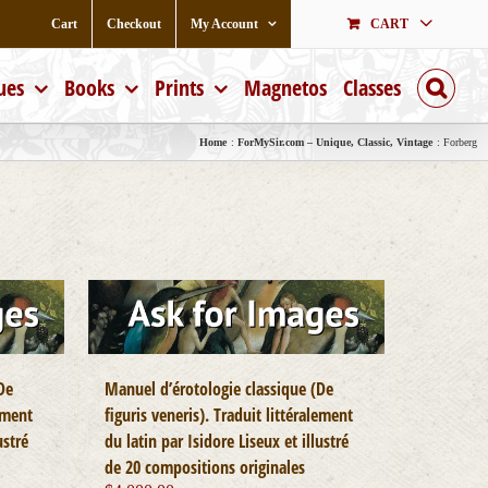
Cart
Checkout
My Account
CART
ues
Books
Prints
Magnetos
Classes
Home
ForMySir.com – Unique, Classic, Vintage
Forberg
De
Manuel d’érotologie classique (De
lement
figuris veneris). Traduit littéralement
ustré
du latin par Isidore Liseux et illustré
de 20 compositions originales