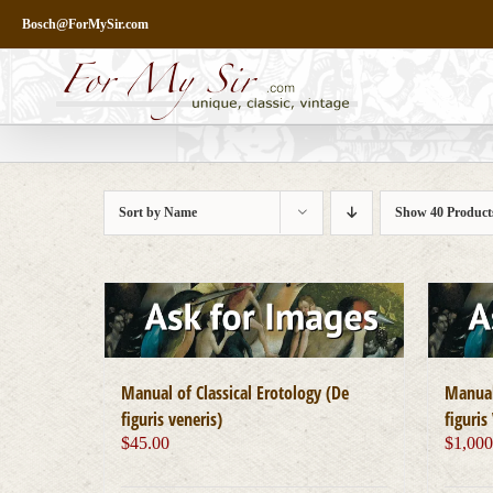
Skip
Bosch@ForMySir.com
to
content
Sort by
Name
Show
40 Product
Manual of Classical Erotology (De
Manual 
figuris veneris)
figuris
$
45.00
$
1,000