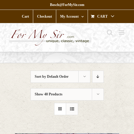
Skip
Bosch@ForMySir.com
to
content
Cart
Checkout
My Account
CART
Sort by
Default Order
Show
40 Products