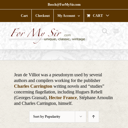
Skip
Bosch@ForMySir.com
to
content
Cart
Checkout
My Account
CART
Jean de Villiot was a pseudonym used by several
authors and compilers working for the publisher
Charles Carrington
writing novels and “studies”
concerning flagellation, including Hugues Rebell
(Georges Grassal),
Hector France
, Stéphane Arnoulin
and Charles Carrington, himself.
Sort by
Popularity