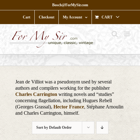
Skip
Bosch@ForMySir.com
to
content
Cart
Checkout
My Account
CART
Jean de Villiot was a pseudonym used by several
authors and compilers working for the publisher
Charles Carrington
writing novels and “studies”
concerning flagellation, including Hugues Rebell
(Georges Grassal),
Hector France
, Stéphane Arnoulin
and Charles Carrington, himself.
Sort by
Default Order