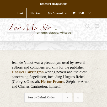
Skip
Bosch@ForMySir.com
to
content
Cart
Checkout
My Account
CART
Jean de Villiot was a pseudonym used by several
authors and compilers working for the publisher
Charles Carrington
writing novels and “studies”
concerning flagellation, including Hugues Rebell
(Georges Grassal),
Hector France
, Stéphane Arnoulin
and Charles Carrington, himself.
Sort by
Default Order