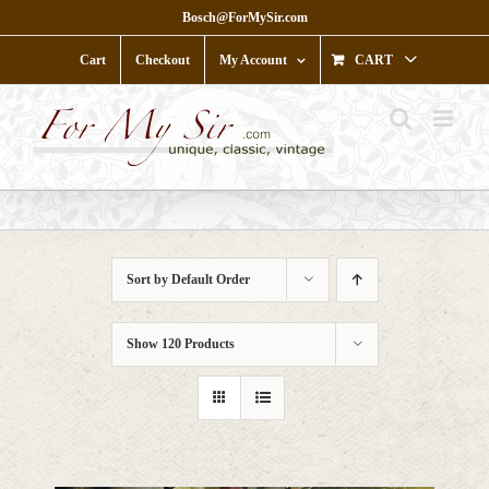
Skip
Bosch@ForMySir.com
to
content
Cart
Checkout
My Account
CART
Sort by
Default Order
Show
120 Products