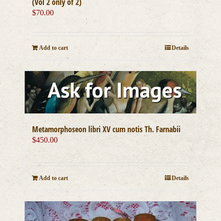
(Vol 2 only of 2)
$
70.00
Add to cart
Details
Metamorphoseon libri XV cum notis Th. Farnabii
$
450.00
Add to cart
Details