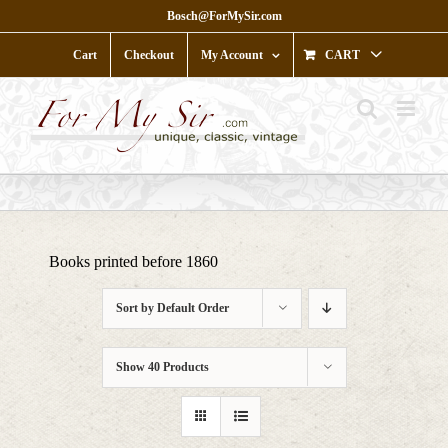
Skip
Bosch@ForMySir.com
to
content
Cart
Checkout
My Account
CART
Books printed before 1860
Sort by
Default Order
Show
40 Products