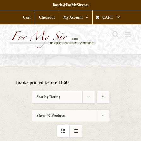
Skip
Bosch@ForMySir.com
to
content
Cart
Checkout
My Account
CART
Books printed before 1860
Sort by
Rating
Show
40 Products